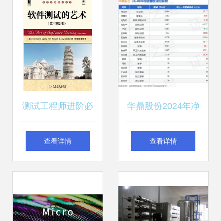
开发的协同产业链
硬件技术整合（第
三篇）
测试工程师进阶必
华鼎股份2024年净
读 深入计算机软硬
利润飙升
查看详情
查看详情
件技术开发的经典
206.27%，高管薪
书目指南
酬总额784.47万元