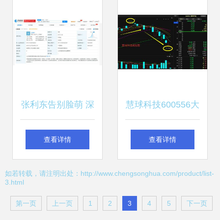
创新路径
张利东告别脸萌 深
慧球科技600556大
耕计算机软硬件技
跌停牌真实原因及
查看详情
查看详情
术开发的未来
复盘后走势分析
如若转载，请注明出处：http://www.chengsonghua.com/product/list-
3.html
第一页
上一页
1
2
3
4
5
下一页