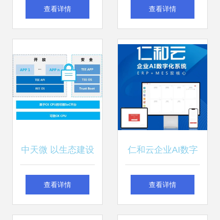
计算机背后的软硬
PaaS新探索 聚石
查看详情
查看详情
件语言
塔云托管技术引领
计算机软硬件技术
开发创新
中天微 以生态建设
仁和云企业AI数字
为引擎，加速客户
系统ERP+MES双
查看详情
查看详情
芯片产品开发与计
核心 中国原创软件