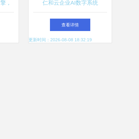
引擎，
仁和云企业AI数字系统
与计算
ERP+MES双核心 中国原创软
查看详情
件技术走向世界
更新时间：2026-08-08 18:32:19